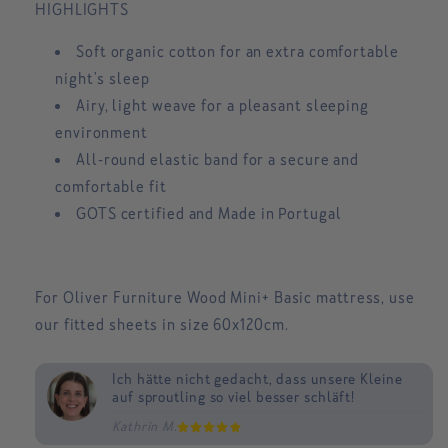
HIGHLIGHTS
Soft organic cotton for an
extra comfortable
night's sleep
Airy, light weave for a
pleasant sleeping
environment
All-round elastic band for a
secure and
comfortable fit
GOTS certified
and
Made in Portugal
For Oliver Furniture Wood Mini+ Basic mattress, use
our fitted sheets in size 60x120cm.
Ich hätte nicht gedacht, dass unsere Kleine
Wir können nachts wieder schlafen und
Kein Vergleich zu vorher, wo wir Sorge um
auf sproutling so viel besser schläft!
fühlen uns so viel besser!
unseren Kleinen im Schlaf hatten!
Kathrin M.
Judith B.
Lena B.