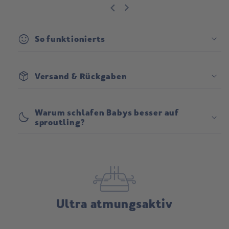
sentiment_satisfied
So funktionierts
package_2
Versand & Rückgaben
Versand:
Warum schlafen Babys besser auf
bedtime
sproutling?
Rückgabe:
Ultra atmungsaktiv