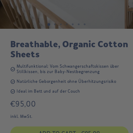
Breathable, Organic Cotton
Sheets
Multifunktional: Vom Schwangerschaftskissen über
check_circle
Stillkissen, bis zur Baby-Nestbegrenzung
check_circle
Natürliche Geborgenheit
ohne Überhitzungsrisiko
check_circle
Ideal im Bett und auf der Couch
Regular
€95,00
price
inkl. MwSt.