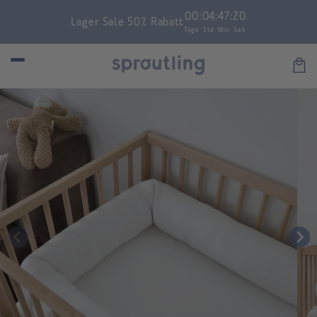
Skip to
00
:
04
:
47
:
19
Lager Sale 50% Rabatt
content
Tage
Std
Min
Sek
Car
Skip to
product
information