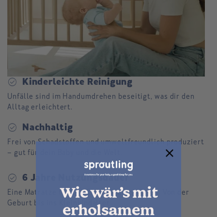
check_circle
Kinderleichte Reinigung
Unfälle sind im Handumdrehen beseitigt, was dir den
Alltag erleichtert.
check_circle
Nachhaltig
Frei von Schadstoffen und umweltfreundlich produziert
– gut für dein Baby und die Welt.
check_circle
6 Jahre Nutzungsdauer
Wie wär’s mit
Eine Matratze für alle Entwicklungsphasen: Von der
Geburt bis ins Kleinkindalter.
erholsamem