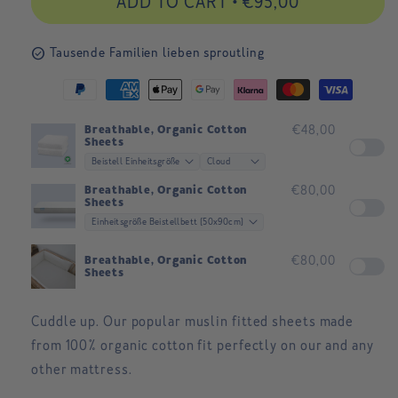
ADD TO CART
•
€95,00
check_circle
Tausende Familien lieben sproutling
Paypal
American
Apple
Google
Klarna
Master
Visa
payment
express
pay
pay
payment
payment
payment
€48,00
Breathable, Organic Cotton
Sheets
method
payment
payment
payment
method
method
method
method
method
method
€80,00
Breathable, Organic Cotton
Sheets
€80,00
Breathable, Organic Cotton
Sheets
Cuddle up. Our popular muslin fitted sheets made
from 100% organic cotton fit perfectly on our and any
other mattress.