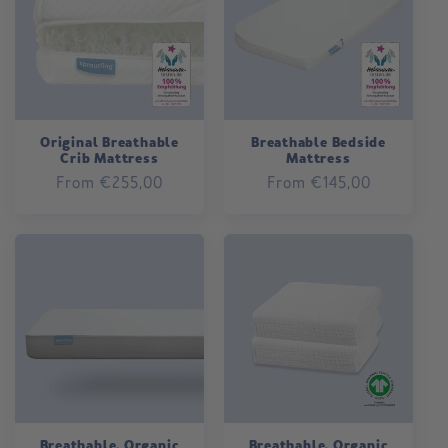
o
n
:
Original Breathable
Breathable Bedside
Crib Mattress
Mattress
Regular
From €255,00
Regular
From €145,00
price
price
Breathable, Organic
Breathable, Organic