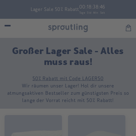
Skip to
00
:
18
:
38
:
46
Lager Sale 50% Rabatt
content
Tage
Std
Min
Sek
Car
C
Großer Lager Sale - Alles
o
muss raus!
l
50% Rabatt mit Code LAGER50
l
Wir räumen unser Lager! Hol dir unsere
e
atmungsaktiven Bestseller zum günstigsten Preis so
lange der Vorrat reicht mit 50% Rabatt!
c
t
i