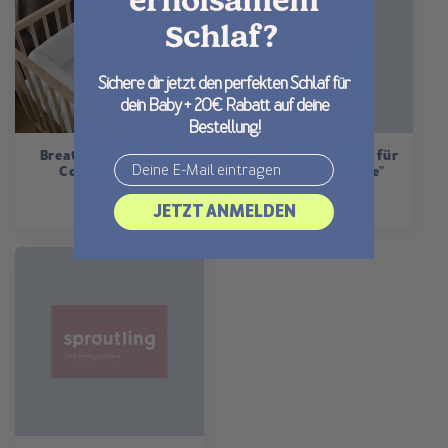
erholsamem
Schlaf?
Sichere dir jetzt den perfekten Schlaf für
dein Baby + 20€ Rabatt auf deine
Bestellung!
Breathable, Organic
E-Book "Dein Guide für
Email
Cotton Sheets
erholsame Nächte"
Regular
€95,00
Regular
€19,00
JETZT ANMELDEN
price
price