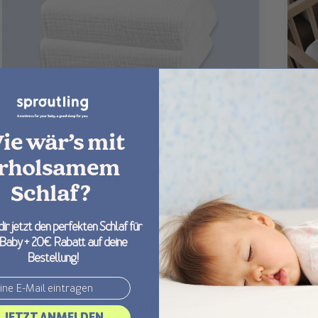
ie wär’s mit
rholsamem
Breathable, Organic Cotton Sheets
B
Schlaf?
Regular
From €48,00
price
dir jetzt den perfekten Schlaf für
 Baby + 20€ Rabatt auf deine
Bestellung!
JETZT ANMELDEN