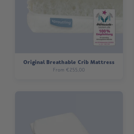
Original Breathable Crib Mattress
Regular
From €255,00
price