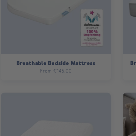
t
i
o
n
Breathable Bedside Mattress
B
:
Regular
From €145,00
price