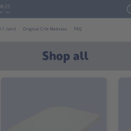
38
:
24
Min
Sek
0-1 Jahr)
Original Crib Mattress
FAQ
C
Shop all
o
l
l
e
c