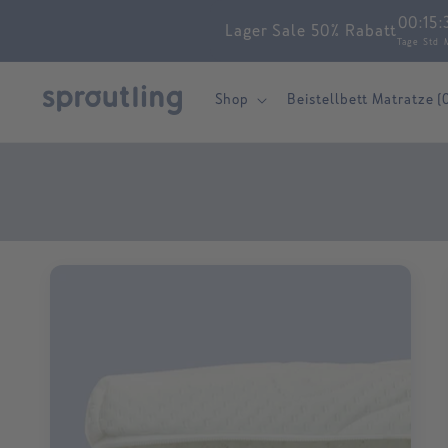
Skip to
00
:
15
:
Lager Sale 50% Rabatt
content
Tage
Std
Shop
Beistellbett Matratze (