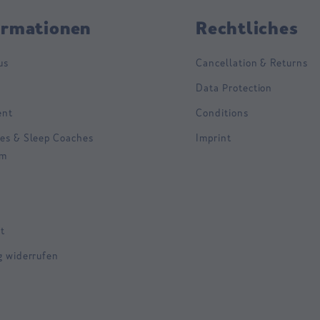
ormationen
Rechtliches
us
Cancellation & Returns
Data Protection
ent
Conditions
es & Sleep Coaches
Imprint
am
t
g widerrufen