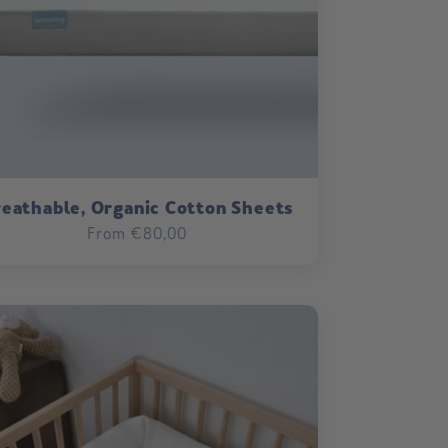
reathable, Organic Cotton Sheets
Regular
From €80,00
price