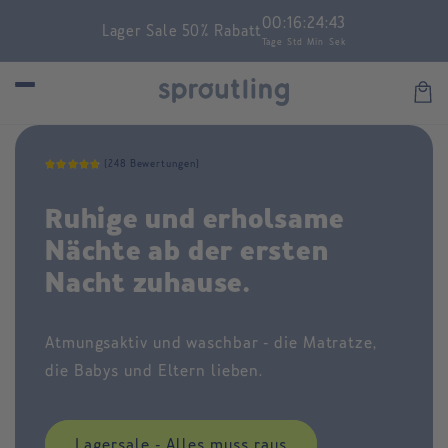
Skip to
00
:
16
:
24
:
43
Lager Sale 50% Rabatt
content
Tage
Std
Min
Sek
Car
(248 Bewertungen)
Ruhige und erholsame
Nächte ab der ersten
Nacht zuhause.
Atmungsaktiv und waschbar - die Matratze,
die Babys und Eltern lieben.
Lagersale - Alles muss raus