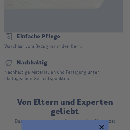
dishwasher_gen
Einfache Pflege
Waschbar vom Bezug bis in den Kern.
eco
Nachhaltig
Nachhaltige Materialien und Fertigung unter
ökologischen Gesichtspunkten.
Von Eltern und Experten
geliebt
Das sagen andere über die sproutling Matratze: