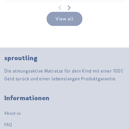
View all
sproutling
Die atmungsaktive Matratze für dein Kind mit einer 100%
Geld zurück und einer lebenslangen Produktgarantie.
Informationen
About us
FAQ