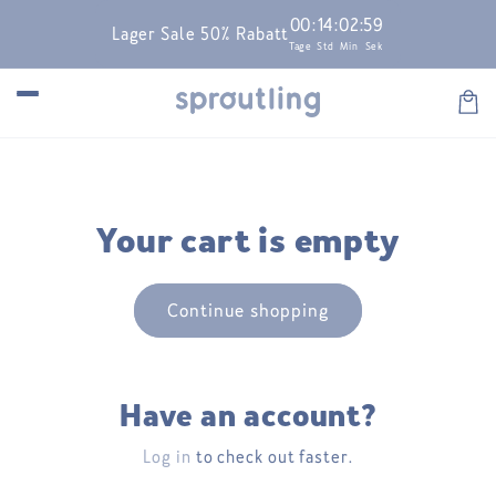
Skip to
00
:
14
:
02
:
59
Lager Sale 50% Rabatt
content
Tage
Std
Min
Sek
Car
Your cart is empty
Continue shopping
Have an account?
Log in
to check out faster.