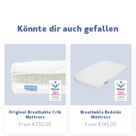
Könnte dir auch gefallen
Original Breathable Crib
Breathable Bedside
Mattress
Mattress
Regular
From €255,00
Regular
From €145,00
price
price