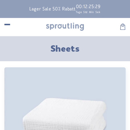
Skip to
00
:
12
:
25
:
29
Lager Sale 50% Rabatt
content
Tage
Std
Min
Sek
Car
C
Sheets
o
l
l
e
c
t
i