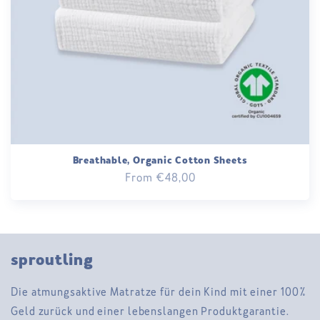
o
n
:
Breathable, Organic Cotton Sheets
Regular
From €48,00
price
sproutling
Die atmungsaktive Matratze für dein Kind mit einer 100%
Geld zurück und einer lebenslangen Produktgarantie.