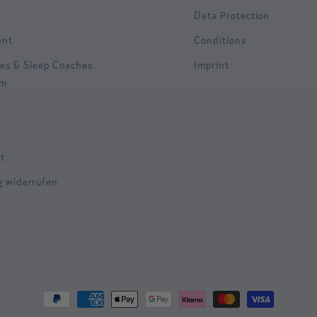
Data Protection
ent
Conditions
es & Sleep Coaches
Imprint
am
t
g widerrufen
Payment