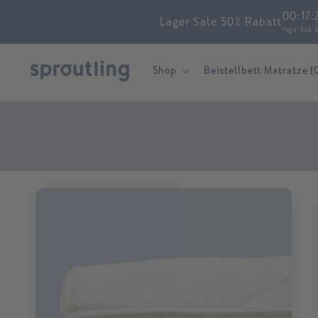
Skip to
00
:
17
:
Lager Sale 50% Rabatt
content
Tage
Std
Shop
Beistellbett Matratze (