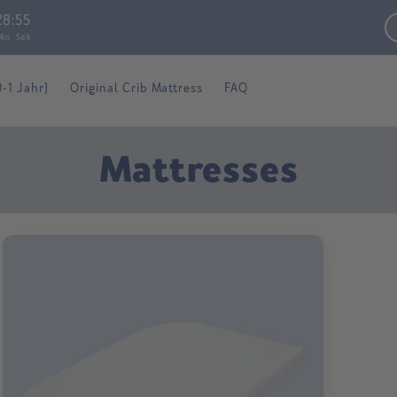
28
:
55
Min
Sek
0-1 Jahr)
Original Crib Mattress
FAQ
C
Mattresses
o
l
l
e
c