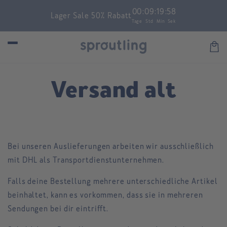
Direkt
00
:
09
:
19
:
58
zum
Lager Sale 50% Rabatt
Inhalt
Tage
Std
Min
Sek
Warenk
Versand alt
Bei unseren Auslieferungen arbeiten wir ausschließlich
mit DHL
als Transportdienstunternehmen.
Falls deine Bestellung mehrere unterschiedliche Artikel
beinhaltet, kann es vorkommen, dass sie in mehreren
Sendungen bei dir eintrifft.