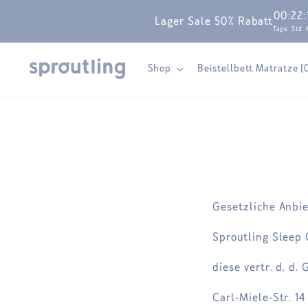
Direkt
00
:
22
:
zum
Lager Sale 50% Rabatt
Inhalt
Tage
Std
Shop
Beistellbett Matratze (
Gesetzliche Anbi
Sproutling Slee
diese vertr. d. d.
Carl-Miele-Str. 14