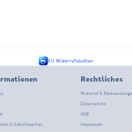
EU Widerrufsbutton
ormationen
Rechtliches
us
Widerruf & Rücksendung
Datenschutz
nd
AGB
men & Schlafcoaches
Impressum