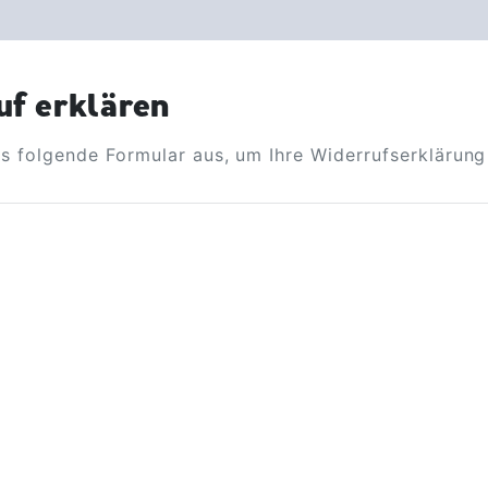
JETZT ANMELDEN
uf erklären
as folgende Formular aus, um Ihre Widerrufserklärun