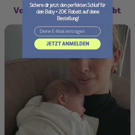
Sichere dir jetzt den perfekten Schlaf für
Von 10.000+ Eltern geliebt
dein Baby + 20€ Rabatt auf deine
Bestellung!
Email
JETZT ANMELDEN