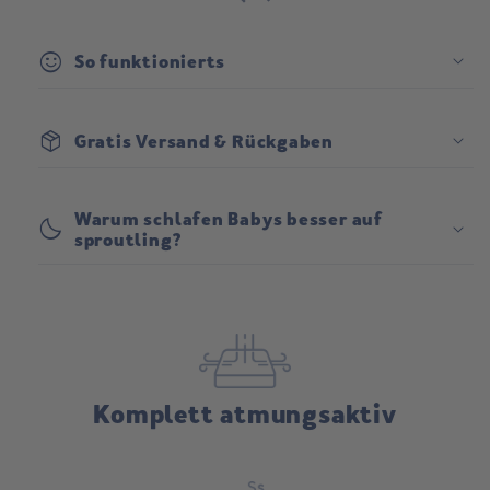
sentiment_satisfied
So funktionierts
package_2
Gratis Versand & Rückgaben
Versand:
Warum schlafen Babys besser auf
bedtime
sproutling?
Rückgabe:
Komplett atmungsaktiv