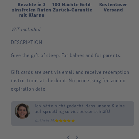
Bezahle in 3
100 Nächte Geld-
Kostenloser
zinsfreien Raten
Zurück-Garantie
Versand
mit Klarna
VAT included.
DESCRIPTION
Give the gift of sleep. For babies and for parents.
Gift cards are sent via email and receive redemption
instructions at checkout. No processing fee and no
expiration date.
Ich hätte nicht gedacht, dass unsere Kleine
Wir können nachts wieder schlafen und
Kein Vergleich zu vorher, wo wir Sorge um
auf sproutling so viel besser schläft!
fühlen uns so viel besser!
unseren Kleinen im Schlaf hatten!
Kathrin M.
Judith B.
Lena B.