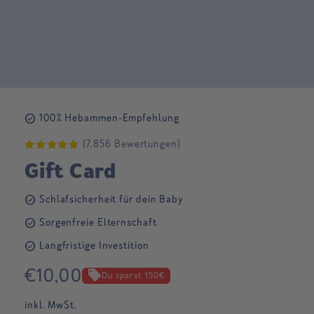
Open
media
1
check_circle
100% Hebammen-Empfehlung
in
modal
(7.856 Bewertungen)
Gift Card
check_circle
Schlafsicherheit für dein Baby
check_circle
Sorgenfreie Elternschaft
check_circle
Langfristige Investition
Regular
€10,00
sell
Du sparst 150€
price
inkl. MwSt.