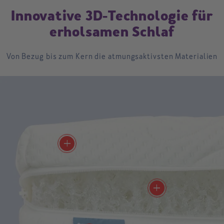
Innovative 3D-Technologie für
erholsamen Schlaf
Von Bezug bis zum Kern die atmungsaktivsten Materialien
Atmungsaktiver
Bezug
Aus 2 Lagen 3D-Mesh
zusammengesteppt
Atmungsaktiver 3D-
add
Kern
Spaghettiähnliche Form mit
tausenden von Luftlöchern
100% sicher für dein
add
Baby
Auch in Bauchlage können
Babys durch die Matratze
atmen