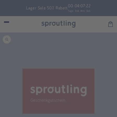
Skip to
00
:
04
:
07
:
21
Lager Sale 50% Rabatt
content
Tage
Std
Min
Sek
Car
Skip to
product
information