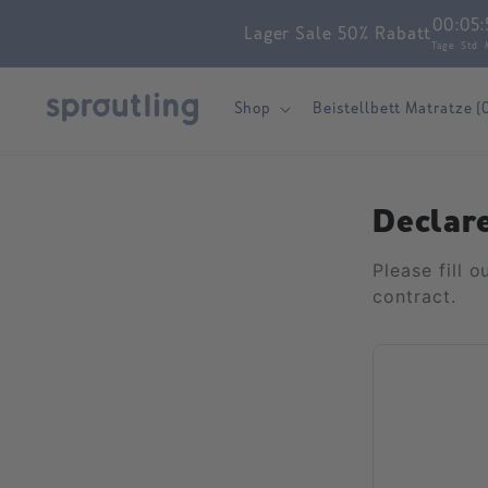
Skip to
00
:
05
:
Lager Sale 50% Rabatt
content
Tage
Std
Shop
Beistellbett Matratze (
Declar
Please fill 
contract.