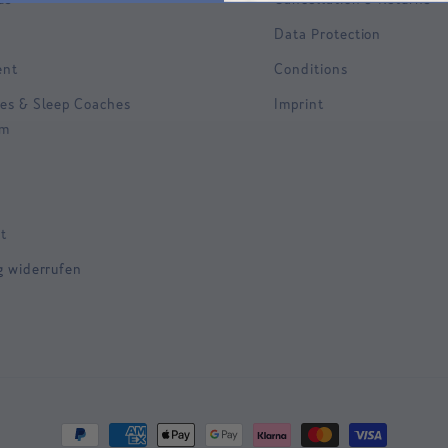
Data Protection
ent
Conditions
es & Sleep Coaches
Imprint
am
t
g widerrufen
Payment