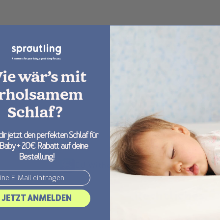
ie wär’s mit
rholsamem
Schlaf?
dir jetzt den perfekten Schlaf für
 Baby + 20€ Rabatt auf deine
Bestellung!
EU Withdrawal Button
ormationen
Rechtliches
JETZT ANMELDEN
us
Cancellation & Returns