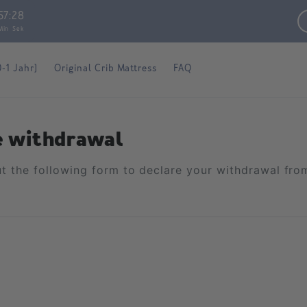
57
:
27
Min
Sek
0-1 Jahr)
Original Crib Mattress
FAQ
e withdrawal
out the following form to declare your withdrawal fro