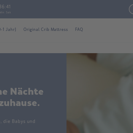
36
:
40
Min
Sek
0-1 Jahr)
Original Crib Mattress
FAQ
me Nächte
 zuhause.
, die Babys und