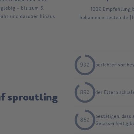
nglebig – bis zum 6.
100% Empfehlung 
jahr und darüber hinaus
hebammen-testen.de (1
93%
berichten von be
89%
der Eltern schlaf
f sproutling
bestätigen, dass
86%
Gelassenheit gib