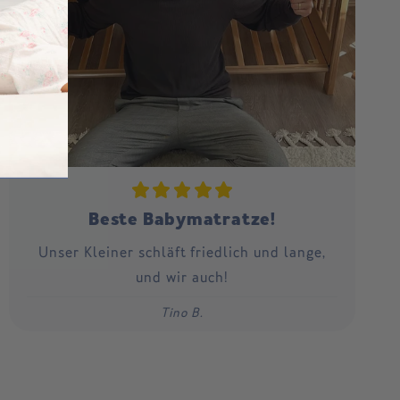
Beste Babymatratze!
Unser Kleiner schläft friedlich und lange,
und wir auch!
Tino B.