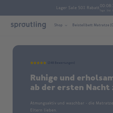
Skip to
00
:
08
:
Lager Sale 50% Rabatt
content
Tage
Std
Shop
Beistellbett Matratze (
(248 Bewertungen)
Ruhige und erholsa
ab der ersten Nacht
Atmungsaktiv und waschbar - die Matratze
Eltern lieben.