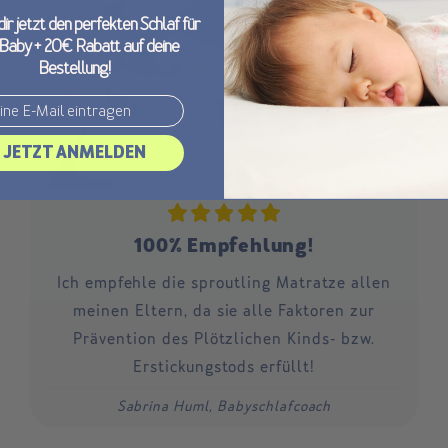
dir jetzt den perfekten Schlaf für
 Baby + 20€ Rabatt auf deine
Bestellung!
JETZT ANMELDEN
100% Empfehlung!
Ich empfehle die sproutling Matratze allen
meinen Eltern, da sie alle Faktoren zur
Prävention des Plötzlichen Kinds- bzw.
Erstickungstods erfüllt!
Sabrina Huml, Babyschlafcoach