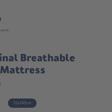
e
rsand.
inal Breathable
 Mattress
0
Variant
m
70x140cm
sold
out