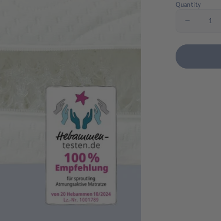
Quantity
Decreas
quantity
for
Original
Breathab
Crib
Mattress