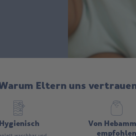
Warum Eltern uns vertraue
Hygienisch
Von Hebamm
empfohle
plett waschbar und