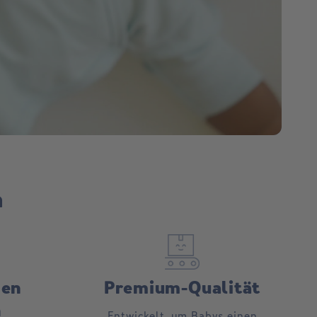
n
en
Premium-Qualität
n
Entwickelt, um Babys einen