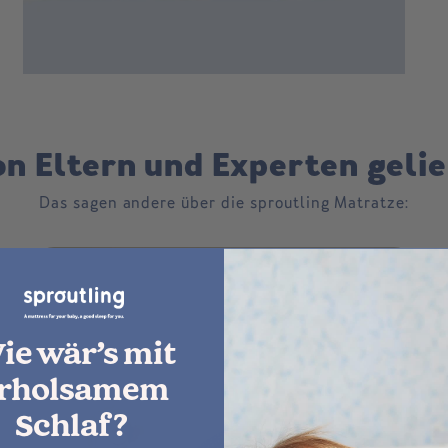
n Eltern und Experten geli
Das sagen andere über die sproutling Matratze:
ie wär’s mit
rholsamem
Schlaf?