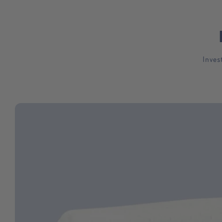
Inves
Skip to
product
information