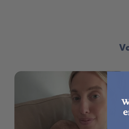
Vo
W
e