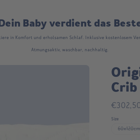
Dein Baby verdient das Best
tiere in Komfort und erholsamen Schlaf. Inklusive kostenlosem Ve
Atmungsaktiv, waschbar, nachhaltig.
Orig
Crib
Regular
€302,5
price
Size
60x120c