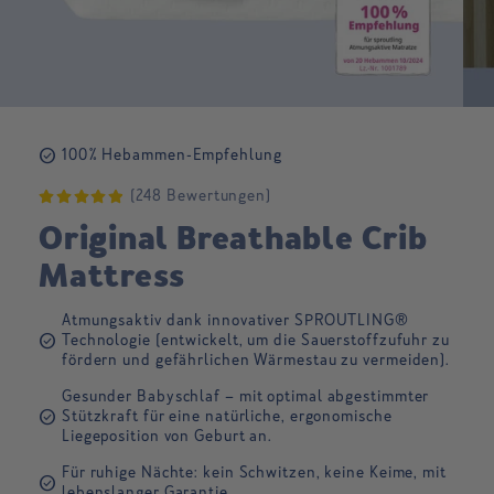
check_circle
100% Hebammen-Empfehlung
(248 Bewertungen)
Original Breathable Crib
Mattress
Atmungsaktiv dank innovativer SPROUTLING®
check_circle
Technologie (entwickelt, um die Sauerstoffzufuhr zu
fördern und gefährlichen Wärmestau zu vermeiden).
Gesunder Babyschlaf – mit optimal abgestimmter
check_circle
Stützkraft für eine natürliche, ergonomische
Liegeposition von Geburt an.
Für ruhige Nächte: kein Schwitzen, keine Keime, mit
check_circle
lebenslanger Garantie.