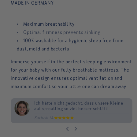
MADE IN GERMANY
Maximum breathability
Optimal firmness
prevents sinking
100% washable
for a hygienic sleep
free from
dust, mold and bacteria
Immerse yourself in the perfect sleeping environment
for your baby with our fully breathable mattress. The
innovative design ensures optimal ventilation and
maximum comfort so your little one can dream away
Ich hätte nicht gedacht, dass unsere Kleine
Wir können nachts wieder schlafen und
Kein Vergleich zu vorher, wo wir Sorge um
auf sproutling so viel besser schläft!
fühlen uns so viel besser!
unseren Kleinen im Schlaf hatten!
Kathrin M.
Judith B.
Lena B.