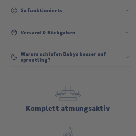
sentiment_satisfied
So funktionierts
package_2
Versand & Rückgaben
Versand:
Warum schlafen Babys besser auf
bedtime
sproutling?
Rückgabe:
Komplett atmungsaktiv