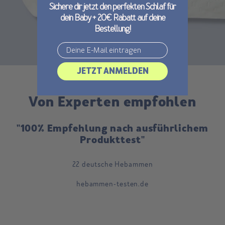
Sichere dir jetzt den perfekten Schlaf für
dein Baby + 20€ Rabatt auf deine
Bestellung!
Email
JETZT ANMELDEN
Von Experten empfohlen
"100% Empfehlung nach ausführlichem
Produkttest"
22 deutsche Hebammen
hebammen-testen.de