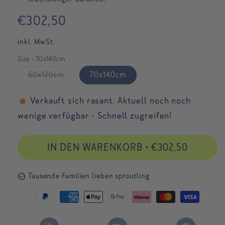
Regular
€302,50
price
inkl. MwSt.
Size - 70x140cm
Variant
60x120cm
70x140cm
sold
out
or
Verkauft sich rasant. Aktuell noch noch
unavailable
wenige verfügbar - Schnell zugreifen!
IN DEN WARENKORB
•
€302,50
check_circle
Tausende Familien lieben sproutling
Paypal
American
Apple
Google
Klarna
Master
Visa
payment
express
pay
pay
payment
payment
payment