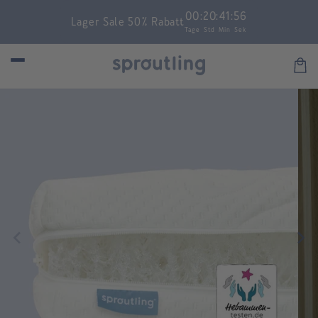
Skip to
00
:
20
:
41
:
55
Lager Sale 50% Rabatt
content
Tage
Std
Min
Sek
Car
Skip to
product
information