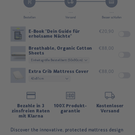
add_shopping_cart
local_shipping
redeem
method
payment
payment
payment
method
method
method
method
method
method
-
- - -
- - -
Bestellen
Versand
Besser schlafen
E-Book "Dein Guide für
€20,90
erholsame Nächte"
Breathable, Organic Cotton
€88,00
Sheets
Extra Crib Mattress Cover
€88,00
credit_card
money
local_shipping
Bezahle in 3
100% Produkt-
Kostenloser
zinsfreien Raten
garantie
Versand
mit Klarna
Discover the
innovative, protected mattress design