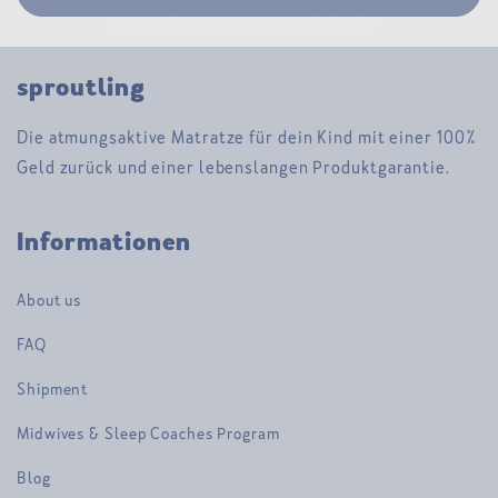
Schlaf?
Sichere dir jetzt den perfekten Schlaf für
dein Baby + 20€ Rabatt auf deine
sproutling
Bestellung!
Die atmungsaktive Matratze für dein Kind mit einer 100%
Email
Geld zurück und einer lebenslangen Produktgarantie.
JETZT ANMELDEN
Informationen
About us
FAQ
Shipment
Midwives & Sleep Coaches Program
Blog