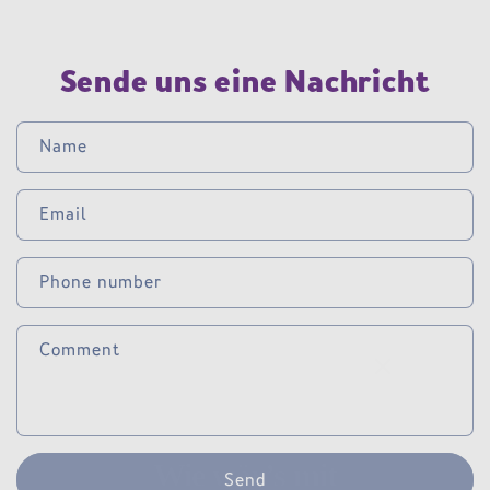
Sende uns eine Nachricht
Name
Email
Phone number
Comment
Wie wär’s mit
erholsamem
Send