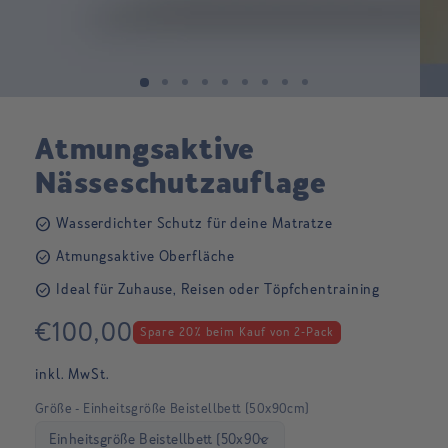
Atmungsaktive
Nässeschutzauflage
check_circle
Wasserdichter Schutz für deine Matratze
check_circle
Atmungsaktive Oberfläche
check_circle
Ideal für Zuhause, Reisen oder Töpfchentraining
Normaler
€100,00
Spare 20% beim Kauf von 2-Pack
Preis
inkl. MwSt.
Größe - Einheitsgröße Beistellbett (50x90cm)