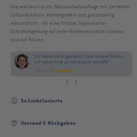
Die
weltweit erste Nässeschutzauflage
mit
perfekter
Luftzirkulation
. Atmungsaktiv und gleichzeitig
wasserdicht - für eine frische, hygienische
Schlafumgebung auf jeder Kindermatratze zuhause
und auf Reisen.
Ich hätte nicht gedacht, dass unsere Kleine
Wir können nachts wieder schlafen und
Kein Vergleich zu vorher, wo wir Sorge um
auf sproutling so viel besser schläft!
fühlen uns so viel besser!
unseren Kleinen im Schlaf hatten!
Kathrin M.
Judith B.
Lena B.
sentiment_satisfied
So funktionierts
package_2
Versand & Rückgaben
Versand:
Bettlaken