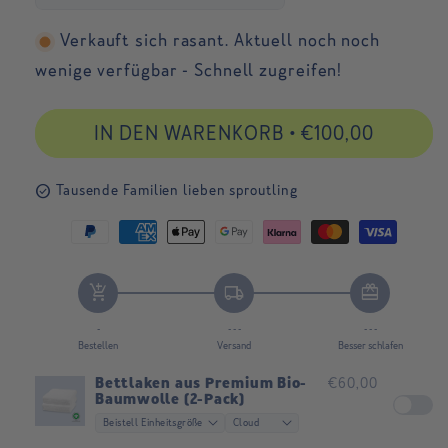
Verkauft sich rasant. Aktuell noch noch
wenige verfügbar - Schnell zugreifen!
IN DEN WARENKORB
•
€100,00
check_circle
Tausende Familien lieben sproutling
Paypal
American
Apple
Google
Klarna
Master
Visa
payment
express
pay
pay
payment
payment
payment
add_shopping_cart
local_shipping
redeem
method
payment
payment
payment
method
method
method
method
method
method
-
- - -
- - -
Bestellen
Versand
Besser schlafen
Bettlaken aus Premium Bio-
€60,00
Baumwolle (2-Pack)