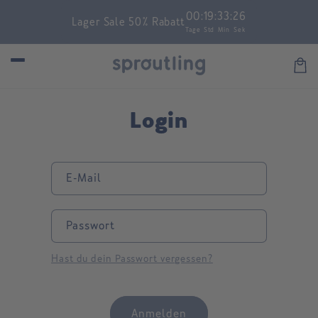
Direkt
00
:
19
:
33
:
26
zum
Lager Sale 50% Rabatt
Inhalt
Tage
Std
Min
Sek
Warenk
Login
E-Mail
Passwort
Hast du dein Passwort vergessen?
Anmelden