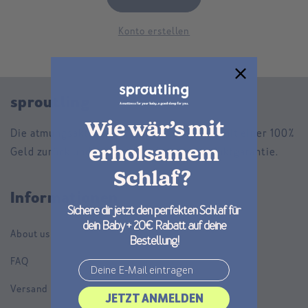
Konto erstellen
sproutling
Wie wär’s mit
Die atmungsaktive Matratze für dein Kind mit einer 100%
erholsamem
Geld zurück und einer lebenslangen Produktgarantie.
Schlaf?
Informationen
Sichere dir jetzt den perfekten Schlaf für
dein Baby + 20€ Rabatt auf deine
About us
Bestellung!
FAQ
Email
Versand
JETZT ANMELDEN