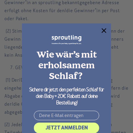
Gewinner*in an sproutling bekanntgegebene Adresse
erfolgt ohne Kosten für den/die Gewinner*in per Post
oder Paket.
(2) Stimmt die angegebene Adresse nicht oder kann der
Gewinn aus anderen in der Risikosphäre des Gewinners
liegenden Gründen nicht zugestellt werden, besteht
Wie wär’s mit
kein Anspruch auf erneute Zusendung.
erholsamem
GEWINNERMITTLUNG
Schlaf?
(1) Der/Die Gewinner*in wird aus allen rechtzeitig
eingehenden Teilnahmeerklärungen ermittelt. Sofern die
Sichere dir jetzt den perfekten Schlaf für
dein Baby + 20€ Rabatt auf deine
Abgabe einer richtigen Antwort erforderlich ist, wird
Bestellung!
der/die Gewinner*in aus dem Kreis der rechtzeitig
abgegebenen richtigen Antworten ermittelt.
Email
(2) Jede/r Teilnehmer*in nimmt nur mit der ersten
JETZT ANMELDEN
Teilnahmeerklärung oder Antwort an einem bestimmten