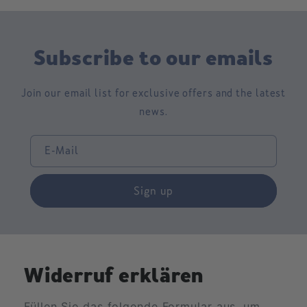
Subscribe to our emails
Join our email list for exclusive offers and the latest
news.
E-Mail
Sign up
Widerruf erklären
Füllen Sie das folgende Formular aus, um