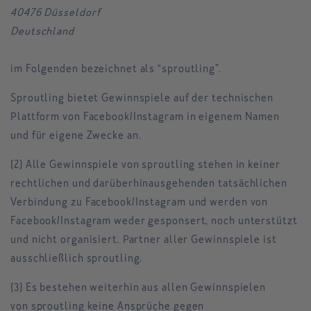
40476 Düsseldorf
Deutschland
im Folgenden bezeichnet als “sproutling”.
Sproutling bietet Gewinnspiele auf der technischen
Plattform von Facebook/Instagram in eigenem Namen
und für eigene Zwecke an.
(2) Alle Gewinnspiele von sproutling stehen in keiner
rechtlichen und darüberhinausgehenden tatsächlichen
Verbindung zu Facebook/Instagram und werden von
Facebook/Instagram weder gesponsert, noch unterstützt
und nicht organisiert. Partner aller Gewinnspiele ist
ausschließlich sproutling.
(3) Es bestehen weiterhin aus allen Gewinnspielen
von sproutling keine Ansprüche gegen