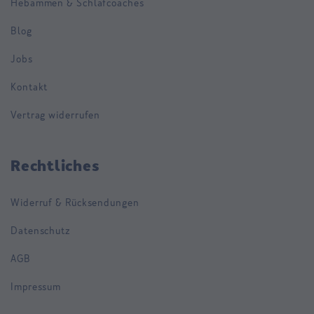
Hebammen & Schlafcoaches
Blog
Jobs
Kontakt
Vertrag widerrufen
Rechtliches
Widerruf & Rücksendungen
Datenschutz
AGB
Impressum