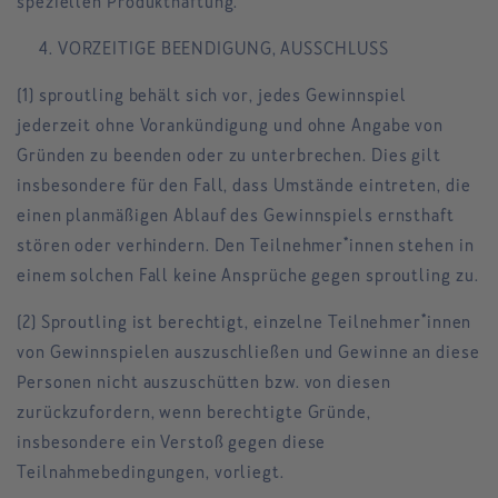
speziellen Produkthaftung.
VORZEITIGE BEENDIGUNG, AUSSCHLUSS
(1) sproutling behält sich vor, jedes Gewinnspiel
jederzeit ohne Vorankündigung und ohne Angabe von
Gründen zu beenden oder zu unterbrechen. Dies gilt
insbesondere für den Fall, dass Umstände eintreten, die
einen planmäßigen Ablauf des Gewinnspiels ernsthaft
stören oder verhindern. Den Teilnehmer*innen stehen in
einem solchen Fall keine Ansprüche gegen sproutling zu.
(2) Sproutling ist berechtigt, einzelne Teilnehmer*innen
von Gewinnspielen auszuschließen und Gewinne an diese
Personen nicht auszuschütten bzw. von diesen
zurückzufordern, wenn berechtigte Gründe,
insbesondere ein Verstoß gegen diese
Teilnahmebedingungen, vorliegt.