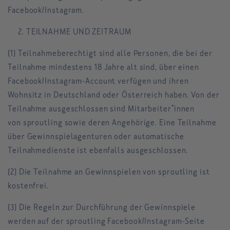
Facebook/Instagram.
TEILNAHME UND ZEITRAUM
(1) Teilnahmeberechtigt sind alle Personen, die bei der
Teilnahme mindestens 18 Jahre alt sind, über einen
Facebook/Instagram-Account verfügen und ihren
Wohnsitz in Deutschland oder Österreich haben. Von der
Teilnahme ausgeschlossen sind Mitarbeiter*innen
von sproutling sowie deren Angehörige. Eine Teilnahme
über Gewinnspielagenturen oder automatische
Teilnahmedienste ist ebenfalls ausgeschlossen.
(2) Die Teilnahme an Gewinnspielen von sproutling ist
kostenfrei.
(3) Die Regeln zur Durchführung der Gewinnspiele
werden auf der sproutling Facebook/Instagram-Seite