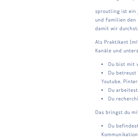
sproutling ist ei
und Familien den 
damit wir durchst
Als Praktikant (m
Kanäle und unters
Du bist mit 
Du betreust 
Youtube, Pinter
Du arbeitest
Du recherchi
Das bringst du mi
Du befindes
Kommunikation 