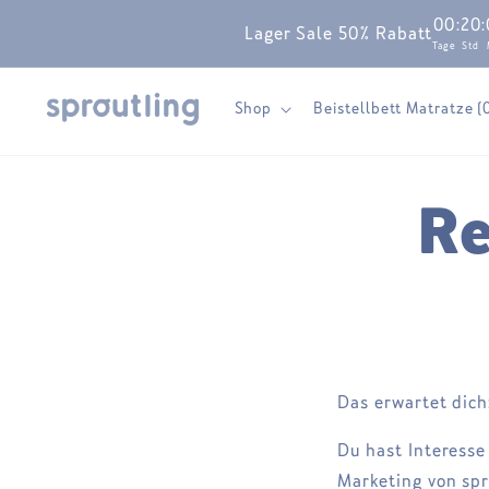
Skip to
00
:
20
:
Lager Sale 50% Rabatt
content
Tage
Std
Shop
Beistellbett Matratze (
Re
Das erwartet dich
Du hast Interesse
Marketing von spr