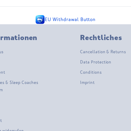
EU Withdrawal Button
ormationen
Rechtliches
us
Cancellation & Returns
Data Protection
ent
Conditions
es & Sleep Coaches
Imprint
am
t
g widerrufen