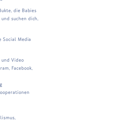
dukte, die Babies
 und suchen dich,
e Social Media
d und Video
gram, Facebook,
ng
Kooperationen
lismus,