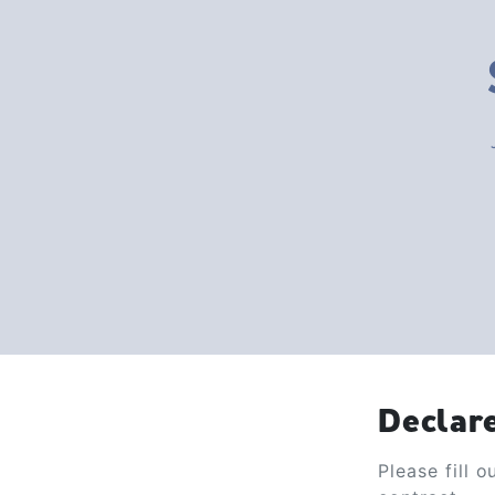
Declar
Please fill 