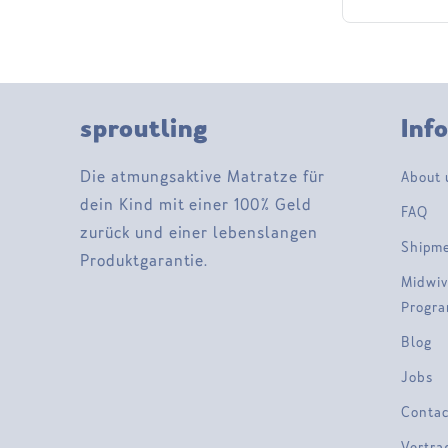
sproutling
Inf
Die atmungsaktive Matratze für
About 
dein Kind mit einer 100% Geld
FAQ
zurück und einer lebenslangen
Shipm
Produktgarantie.
Midwiv
Progr
Blog
Jobs
Contac
Vertra