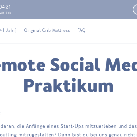
04
:
20
Min
Sek
0-1 Jahr)
Original Crib Mattress
FAQ
mote Social Me
Praktikum
:
 daran, die Anfänge eines Start-Ups mitzuerleben und das
outling mitzugestalten? Dann bist du bei uns genau richti