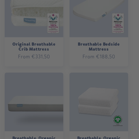
o
n
:
Original Breathable
Breathable Bedside
Crib Mattress
Mattress
Regular
From €331,50
Regular
From €188,50
price
price
Breathable, Organic
Breathable, Organic