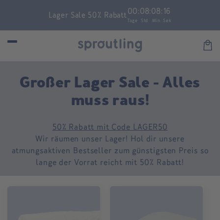
Skip to
00
:
08
:
08
:
15
Lager Sale 50% Rabatt
content
Tage
Std
Min
Sek
Car
C
Großer Lager Sale - Alles
o
muss raus!
l
50% Rabatt mit Code LAGER50
l
Wir räumen unser Lager! Hol dir unsere
e
atmungsaktiven Bestseller zum günstigsten Preis so
lange der Vorrat reicht mit 50% Rabatt!
c
t
i