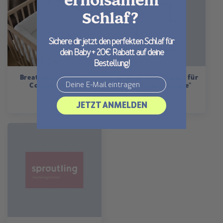
erholsamem
Schlaf?
Sichere dir jetzt den perfekten Schlaf für
dein Baby + 20€ Rabatt auf deine
Bestellung!
Breathable, Organic
E-Book "Dein Guide für
Email
Cotton Sheets
erholsame Nächte"
Regular
€123,50
Regular
€24,70
JETZT ANMELDEN
price
price