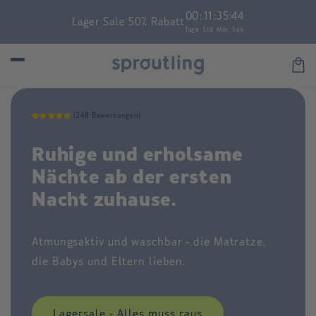
Skip to
00
:
11
:
35
:
44
Lager Sale 50% Rabatt
content
Tage
Std
Min
Sek
Car
(248 Bewertungen)
Ruhige und erholsame
Nächte ab der ersten
Nacht zuhause.
Atmungsaktiv und waschbar - die Matratze,
die Babys und Eltern lieben.
Lagersale - Alles muss raus