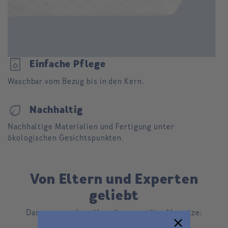
dishwasher_gen
Einfache Pflege
Waschbar vom Bezug bis in den Kern.
eco
Nachhaltig
Nachhaltige Materialien und Fertigung unter
ökologischen Gesichtspunkten.
Von Eltern und Experten
geliebt
Das sagen andere über die sproutling Matratze: