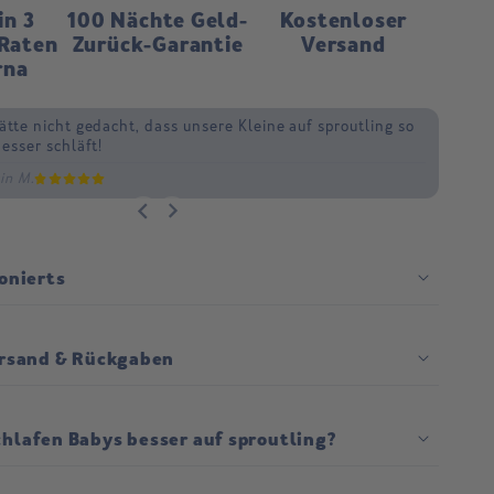
in 3
100 Nächte Geld-
Kostenloser
 Raten
Zurück-Garantie
Versand
rna
ätte nicht gedacht, dass unsere Kleine auf sproutling so
können nachts wieder schlafen und fühlen uns so viel
Vergleich zu vorher, wo wir Sorge um unseren Kleinen im
besser schläft!
r!
f hatten!
in M.
h B.
B.
onierts
ersand & Rückgaben
hlafen Babys besser auf sproutling?