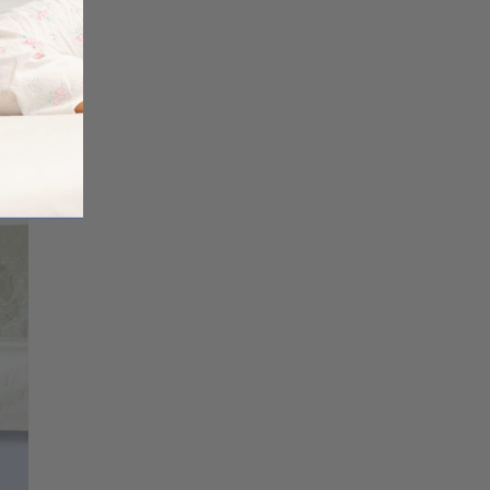
n
nden