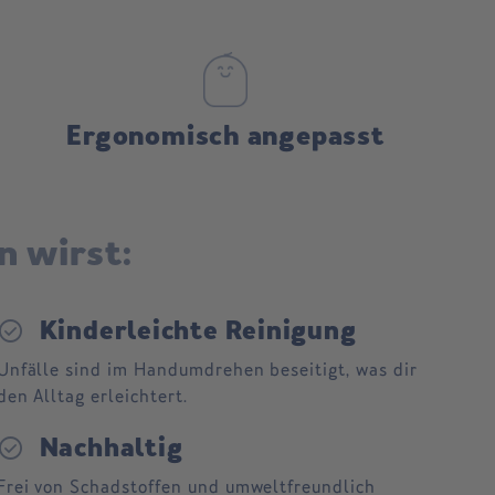
Ergonomisch angepasst
n wirst:
heck_circle
Kinderleichte Reinigung
Unfälle sind im Handumdrehen beseitigt, was dir
den Alltag erleichtert.
heck_circle
Nachhaltig
Frei von Schadstoffen und umweltfreundlich