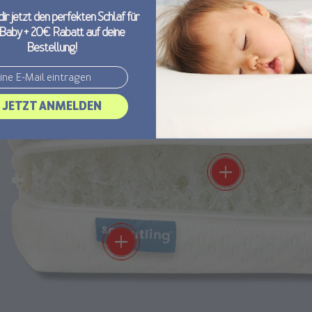
dir jetzt den perfekten Schlaf für
Atmungsaktiver Bezug
 Baby + 20€ Rabatt auf deine
Bestellung!
Aus 2 Lagen 3D-Mesh
zusammengesteppt
add
Atmungsaktiver 3D-Ker
JETZT ANMELDEN
Spaghettiähnliche Form mit tause
von Luftlöchern
add
100% sicher für dein Baby
Auch in Bauchlage können Babys durch
die Matratze atmen
add