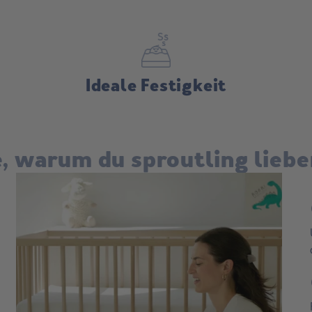
Rückgabe:
Ideale Festigkeit
, warum du sproutling liebe
c
c