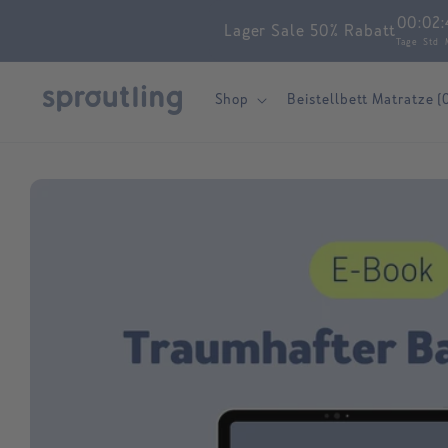
Skip to
00
:
02
:
Lager Sale 50% Rabatt
content
Tage
Std
Shop
Beistellbett Matratze (
Skip to
product
information