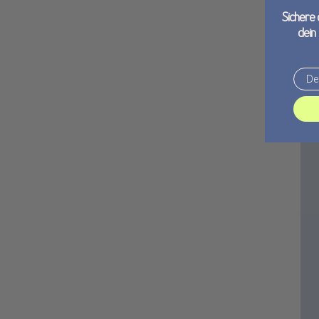
Sichere 
dein
Email