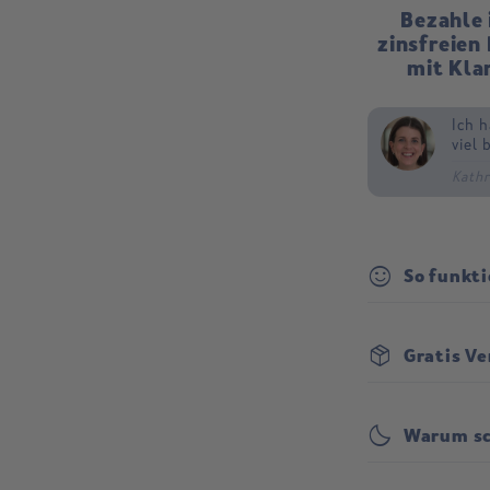
Bezahle 
zinsfreien
mit Kla
Ich h
Wir 
Kein 
viel 
besse
Schla
Kathr
Judit
Lena 
sentiment_satisfied
So funkti
package_2
Gratis V
Versand:
bedtime
Warum sc