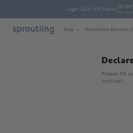
Skip to
00
:
04
:
Lager Sale 50% Rabatt
content
Tage
Std
Shop
Beistellbett Matratze (
Declar
Please fill 
contract.