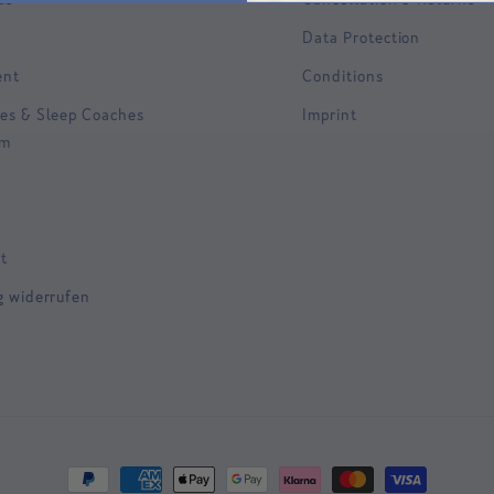
Data Protection
ent
Conditions
es & Sleep Coaches
Imprint
am
t
g widerrufen
Payment