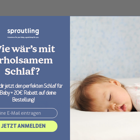
ie wär’s mit
rholsamem
Schlaf?
dir jetzt den perfekten Schlaf für
 Baby + 20€ Rabatt auf deine
Bestellung!
EU Withdrawal Button
ormationen
Rechtliches
JETZT ANMELDEN
us
Cancellation & Returns