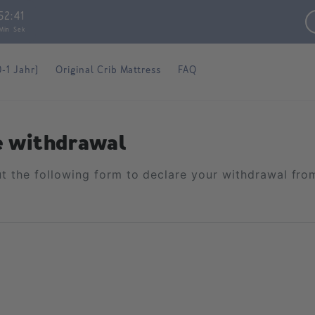
52
:
41
Min
Sek
0-1 Jahr)
Original Crib Mattress
FAQ
e withdrawal
out the following form to declare your withdrawal fro