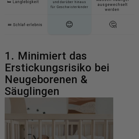
🛏️ Langlebigkeit
und darüber hinaus
ausgewechselt
für Geschwisterkinder
werden
😊
🤔
💤 Schlaf-erlebnis
1. Minimiert das
Erstickungsrisiko bei
Neugeborenen &
Säuglingen