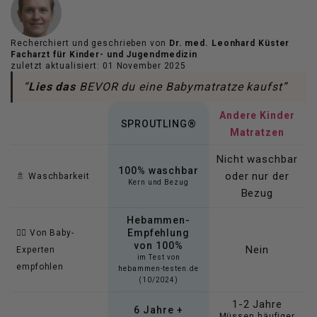
Recherchiert und geschrieben von
Dr. med. Leonhard Küster
Facharzt für Kinder- und Jugendmedizin
zuletzt aktualisiert: 01 November 2025
“
Lies das
BEVOR du eine Babymatratze kaufst”
Andere Kinder
SPROUTLING®
Matratzen
Nicht waschbar
100% waschbar
oder nur der
🚿 Waschbarkeit
Kern und Bezug
Bezug
Hebammen-
Empfehlung
👩‍⚕️ Von Baby-
von 100%
Nein
Experten
im Test von
empfohlen
hebammen-testen.de
(10/2024)
1-2 Jahre
6 Jahre +
Müssen häufiger