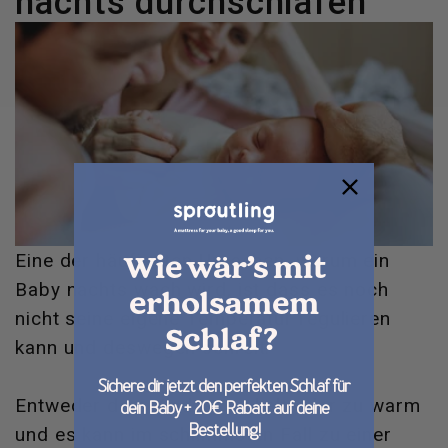
nachts durchschlafen
Eine der häufigsten Ursachen, warum ein
Wie wär’s mit
Baby nachts wach wird, ist dass es noch
erholsamem
nicht seine eigene Temperatur regulieren
Schlaf?
kann und deswegen schreit.
Sichere dir jetzt den perfekten Schlaf für
Entweder dem Kind ist zu kalt oder zu warm
dein Baby + 20€ Rabatt auf deine
Bestellung!
und es kann im schlimmsten Fall zu einer