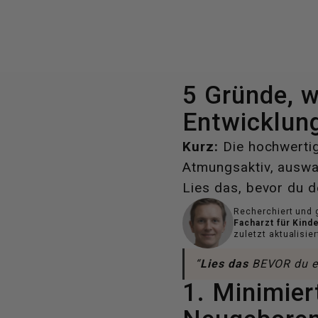
5 Gründe, w
Entwicklung
Kurz:
Die hochwertig
Atmungsaktiv, auswas
Lies das, bevor du d
Recherchiert und
Facharzt für Kin
zuletzt aktualisie
“
Lies das
BEVOR du ei
1. Minimier