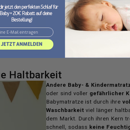
dir jetzt den perfekten Schlaf für
 Baby + 20€ Rabatt auf deine
Bestellung!
JETZT ANMELDEN
ge Haltbarkeit
Andere Baby- & Kindermatrat
oder sind voller
gefährlicher 
Babymatratze ist durch ihre
vo
Waschbarkeit
viel länger haltb
dem Markt. Durch ihren Kern tr
schnell, sodass
keine Feuchti