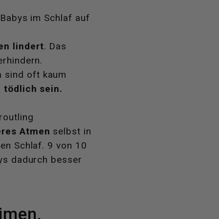
 Babys im Schlaf auf
n lindert
. Das
erhindern.
n
sind oft kaum
i
tödlich sein.
routling
eres Atmen
selbst in
ren Schlaf. 9 von 10
bys dadurch besser
eimen,