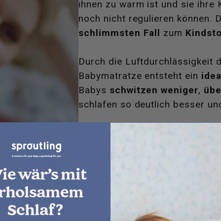
ihnen zu warm ist und sie ihre
noch nicht regulieren können. 
schlimmsten Fall
zum
Kindst
Durch die Luftdurchlässigkeit d
Babymatratze entsteht ein
idea
Babys
schwitzen weniger
,
übe
schlafen so deutlich besser un
ie wär’s mit
rholsamem
Schlaf?