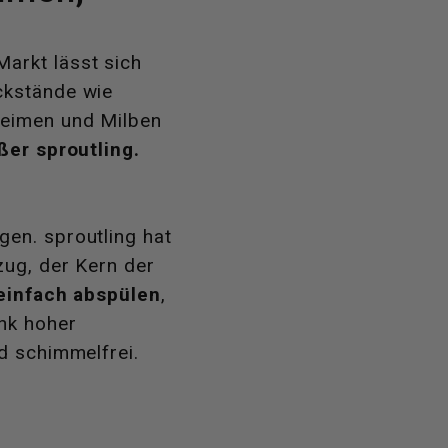
arkt lässt sich
kstände wie
eimen und Milben
ßer sproutling.
en. sproutling hat
zug, der Kern der
einfach abspülen
,
nk hoher
d schimmelfrei.