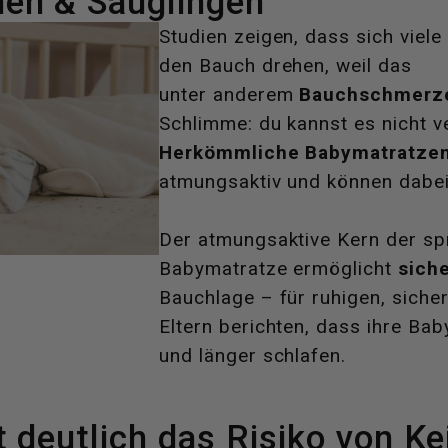
en & Säuglingen
Studien zeigen, dass sich viele
den Bauch drehen, weil das
unter anderem
Bauchschmerze
Schlimme: du kannst es nicht v
Herkömmliche Babymatratze
atmungsaktiv und können dabe
Der atmungsaktive Kern der sp
Babymatratze ermöglicht
sich
Bauchlage – für ruhigen, siche
Eltern berichten, dass ihre Ba
und länger schlafen.
t deutlich das Risiko von K