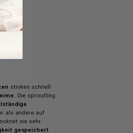
zen
stinken schnell
Keime
. Die sproutling
llständige
ar als andere auf
ocknet sie sehr
gkeit gespeichert