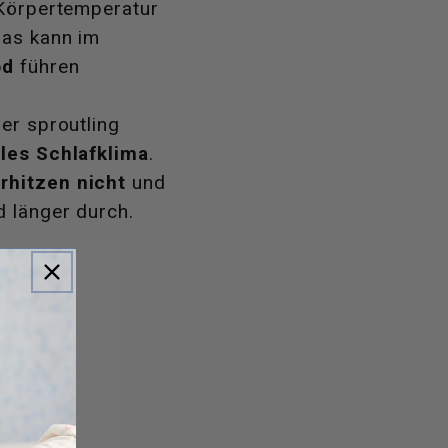
 Körpertemperatur
Das kann im
od
führen
er sproutling
les Schlafklima
.
rhitzen nicht
und
d länger durch.