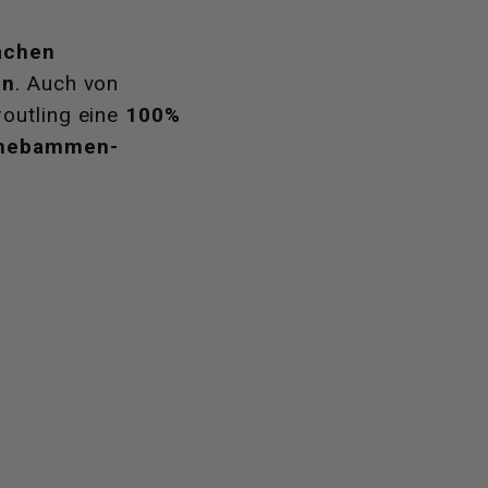
achen
en
. Auch von
outling eine
100%
hebammen-