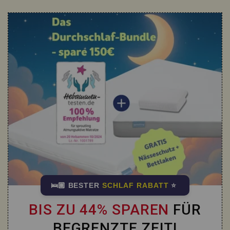
🛌🏽 BESTER
SCHLAF RABATT
⭐
BIS ZU 44% SPAREN
FÜR
BEGRENZTE ZEIT!