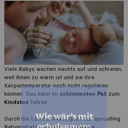
Viele Babys wachen nachts auf und schreien,
weil ihnen zu warm ist und sie ihre
Körpertemperatur noch nicht regulieren
können. Das kann im
schlimmsten Fall
zum
Kindstod
führen
Wie wär’s mit
Durch die Luftdurchlässigkeit der sproutling
erholsamem
Babymatratze entsteht ein
ideales