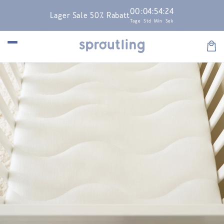
Skip to
00
:
04
:
54
:
24
Lager Sale 50% Rabatt
content
Tage
Std
Min
Sek
Car