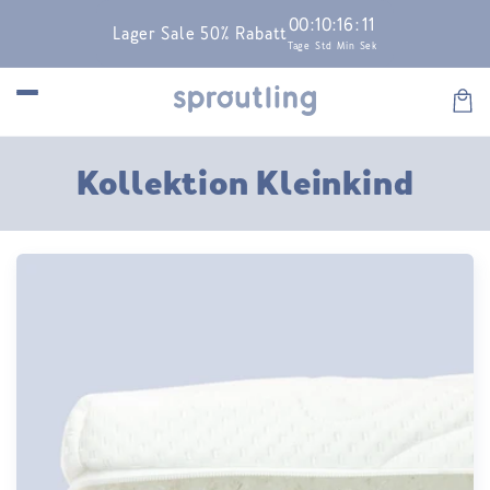
Skip to
00
:
10
:
16
:
11
Lager Sale 50% Rabatt
content
Tage
Std
Min
Sek
Car
C
Kollektion Kleinkind
o
l
l
e
c
t
i