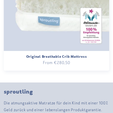
o
n
:
Original Breathable Crib Mattress
Regular
From €280,50
price
sproutling
Die atmungsaktive Matratze für dein Kind mit einer 100%
Geld zurück und einer lebenslangen Produktgarantie.