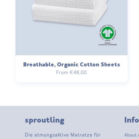
Breathable, Organic Cotton Sheets
Regular
From €48,00
price
sproutling
Inf
Die atmungsaktive Matratze für
About 