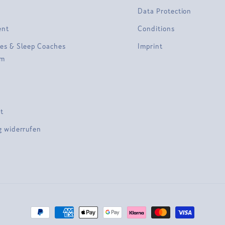
Data Protection
ent
Conditions
es & Sleep Coaches
Imprint
am
t
g widerrufen
Payment