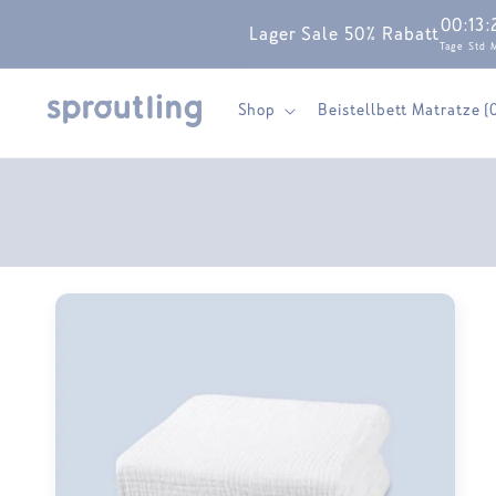
Skip to
00
:
13
:
Lager Sale 50% Rabatt
content
Tage
Std
Shop
Beistellbett Matratze (