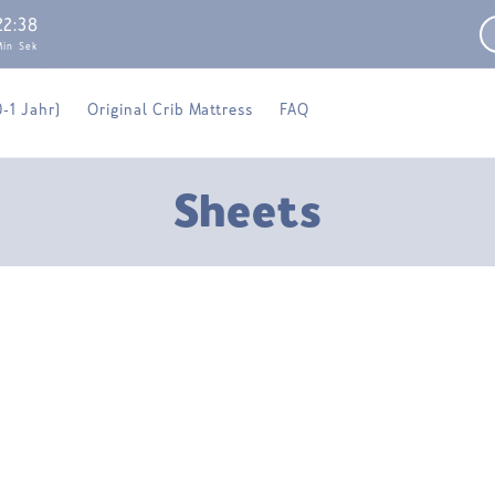
22
:
38
Min
Sek
0-1 Jahr)
Original Crib Mattress
FAQ
C
Sheets
o
l
l
e
c