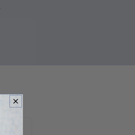
.
m the