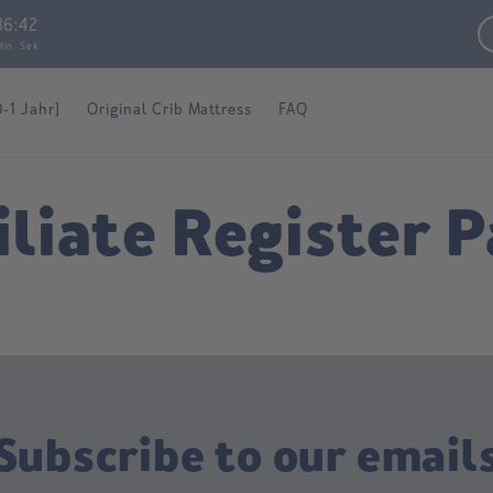
36
:
41
Min
Sek
0-1 Jahr)
Original Crib Mattress
FAQ
iliate Register 
Subscribe to our email