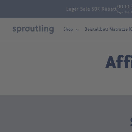
Skip to
00
:
10
:
Lager Sale 50% Rabatt
content
Tage
Std
Shop
Beistellbett Matratze (
Aff