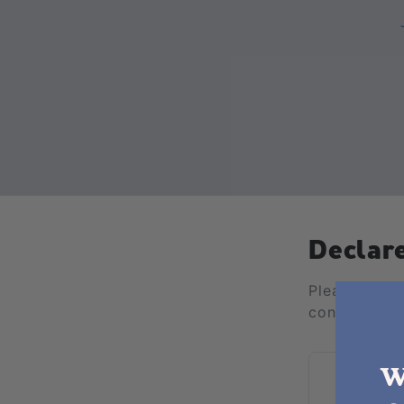
Declar
Please fill 
contract.
W