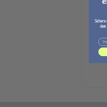
e
Sichere 
dein
Email