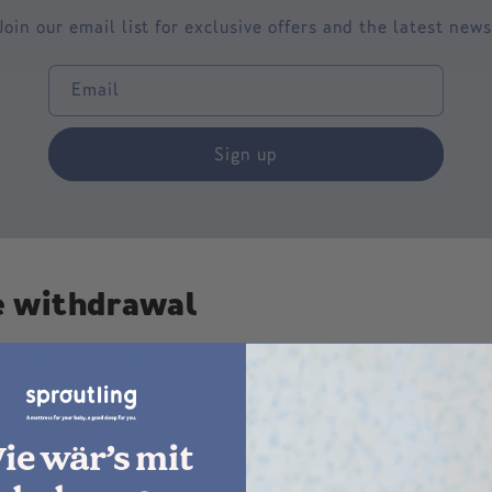
Join our email list for exclusive offers and the latest news
Email
Sign up
e withdrawal
out the following form to declare your withdrawal fro
ie wär’s mit