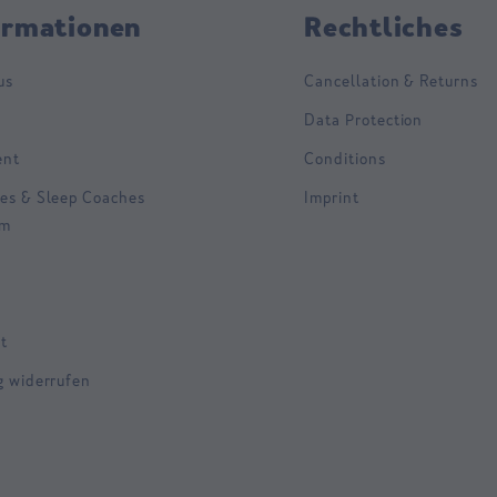
ormationen
Rechtliches
us
Cancellation & Returns
Data Protection
ent
Conditions
es & Sleep Coaches
Imprint
am
t
g widerrufen