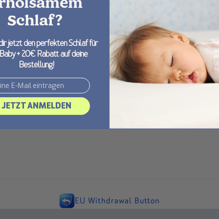
rholsamem
Schlaf?
dir jetzt den perfekten Schlaf für
 Baby + 20€ Rabatt auf deine
Bestellung!
JETZT ANMELDEN
EU Withdrawal Button