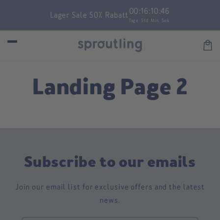
Skip to
00
:
16
:
10
:
46
Lager Sale 50% Rabatt
content
Tage
Std
Min
Sek
Car
Landing Page 2
Subscribe to our emails
Join our email list for exclusive offers and the latest
news.