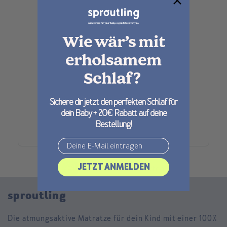
Wie wär’s mit
erholsamem
Schlaf?
Sichere dir jetzt den perfekten Schlaf für
dein Baby + 20€ Rabatt auf deine
Bestellung!
Email
JETZT ANMELDEN
EU Withdrawal Button
sproutling
Die atmungsaktive Matratze für dein Kind mit einer 100%