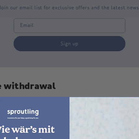
Join our email list for exclusive offers and the latest news
Email
Sign up
e withdrawal
out the following form to declare your withdrawal fro
ie wär’s mit