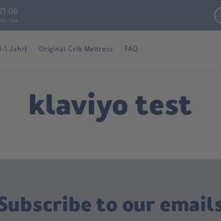
21
:
05
Min
Sek
0-1 Jahr)
Original Crib Mattress
FAQ
klaviyo test
Subscribe to our email