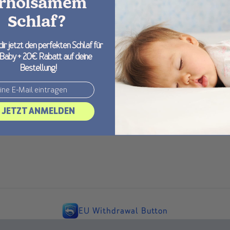
rholsamem
Schlaf?
dir jetzt den perfekten Schlaf für
 Baby + 20€ Rabatt auf deine
Bestellung!
JETZT ANMELDEN
EU Withdrawal Button