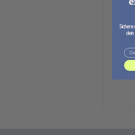
e
Sichere 
dein
Email