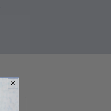
.
m the