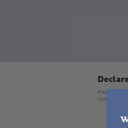
Declar
Please fill 
contract.
W