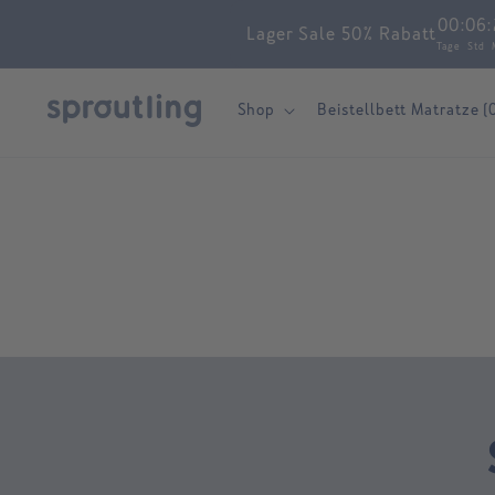
Skip to
00
:
06
:
Lager Sale 50% Rabatt
content
Tage
Std
Shop
Beistellbett Matratze (