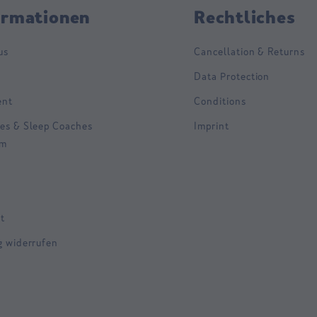
ormationen
Rechtliches
us
Cancellation & Returns
Data Protection
ent
Conditions
es & Sleep Coaches
Imprint
am
t
g widerrufen