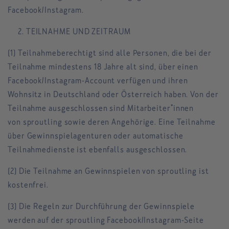
Facebook/Instagram.
TEILNAHME UND ZEITRAUM
(1) Teilnahmeberechtigt sind alle Personen, die bei der
Teilnahme mindestens 18 Jahre alt sind, über einen
Facebook/Instagram-Account verfügen und ihren
Wohnsitz in Deutschland oder Österreich haben. Von der
Teilnahme ausgeschlossen sind Mitarbeiter*innen
von sproutling sowie deren Angehörige. Eine Teilnahme
über Gewinnspielagenturen oder automatische
Teilnahmedienste ist ebenfalls ausgeschlossen.
(2) Die Teilnahme an Gewinnspielen von sproutling ist
kostenfrei.
(3) Die Regeln zur Durchführung der Gewinnspiele
werden auf der sproutling Facebook/Instagram-Seite