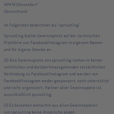
40476 Düsseldorf
Deutschland
im Folgenden bezeichnet als “sproutling”.
Sproutling bietet Gewinnspiele auf der technischen
Plattform von Facebook/Instagram in eigenem Namen
und für eigene Zwecke an.
(2) Alle Gewinnspiele von sproutling stehen in keiner
rechtlichen und darüberhinausgehenden tatsächlichen
Verbindung zu Facebook/Instagram und werden von
Facebook/Instagram weder gesponsert, noch unterstützt
und nicht organisiert. Partner aller Gewinnspiele ist
ausschließlich sproutling.
(3) Es bestehen weiterhin aus allen Gewinnspielen
von sproutling keine Ansprüche gegen